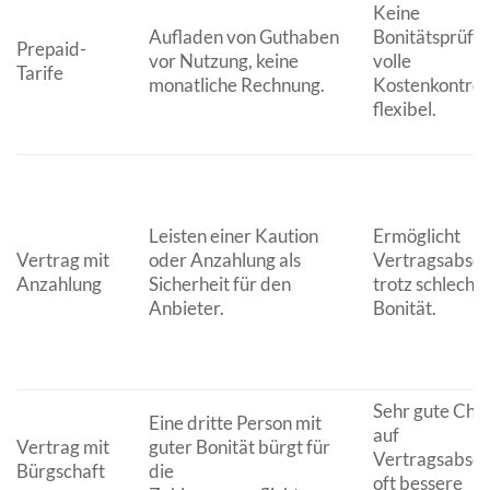
Keine
Aufladen von Guthaben
Bonitätsprüfu
Prepaid-
vor Nutzung, keine
volle
Tarife
monatliche Rechnung.
Kostenkontroll
flexibel.
Leisten einer Kaution
Ermöglicht
Vertrag mit
oder Anzahlung als
Vertragsabsch
Anzahlung
Sicherheit für den
trotz schlecht
Anbieter.
Bonität.
Sehr gute Cha
Eine dritte Person mit
auf
Vertrag mit
guter Bonität bürgt für
Vertragsabsch
Bürgschaft
die
oft bessere