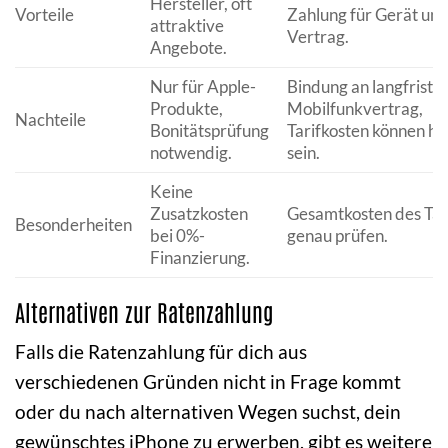
Hersteller, oft
Vorteile
Zahlung für Gerät un
attraktive
Vertrag.
Angebote.
Nur für Apple-
Bindung an langfristi
Produkte,
Mobilfunkvertrag,
Nachteile
Bonitätsprüfung
Tarifkosten können ho
notwendig.
sein.
Keine
Zusatzkosten
Gesamtkosten des Tar
Besonderheiten
bei 0%-
genau prüfen.
Finanzierung.
Alternativen zur Ratenzahlung
Falls die Ratenzahlung für dich aus
verschiedenen Gründen nicht in Frage kommt
oder du nach alternativen Wegen suchst, dein
gewünschtes iPhone zu erwerben, gibt es weitere