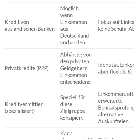
Möglich,
wenn
Kredit von
Einkommen
Fokus auf Einkom
ausländischen Banken
aus
keine Schufa-Abf
Deutschland
vorhanden
Abhängig von
den privaten
Identität, Einkom
Privatkredite (P2P)
Geldgebern,
aber flexible Krit
Einkommen
entscheidend
Einkommen, oft
Speziell für
erweiterte
Kreditvermittler
diese
Bonitätsprüfung 
(spezialisiert)
Zielgruppe
alternative
konzipiert
Auskunfteien
Kann