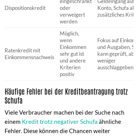
eingeschränkt
Geldeingang auf 
Dispositionskredit
oder
Konto, Schufa als
verweigert
zusätzliches Krit
werden
Möglich,
wenn
Fokus auf Einko
Einkommen
und Ausgaben, Sc
Ratenkredit mit
sehr gut ist
kann geprüft, abe
Einkommensnachweis
und andere
weniger
Kriterien
ausschlaggebend 
positiv
Häufige Fehler bei der Kreditbeantragung trotz
Schufa
Viele Verbraucher machen bei der Suche nach
einem
Kredit trotz negativer Schufa
ähnliche
Fehler. Diese können die Chancen weiter