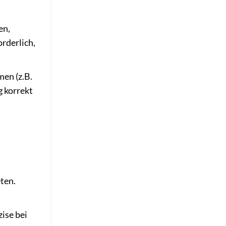
en,
orderlich,
en (z.B.
 korrekt
ten.
ise bei