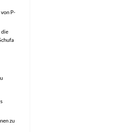
 von P-
 die
 Schufa
zu
as
onen zu