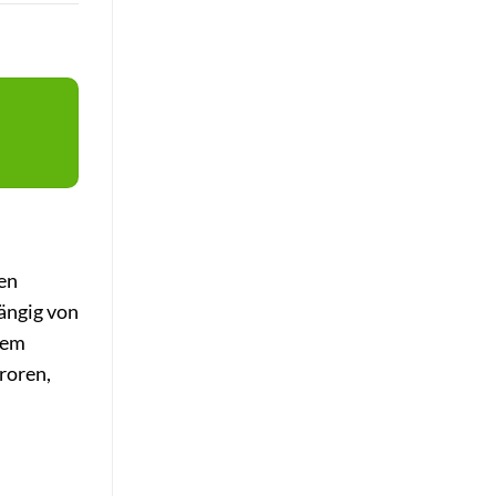
len
ängig von
dem
roren,