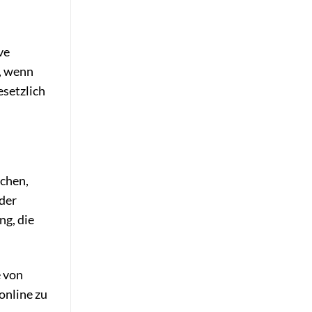
ve
h, wenn
esetzlich
ichen,
 der
ng, die
e von
online zu