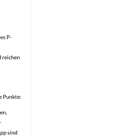
es P-
 reichen
de Punkte:
en,
.
App sind