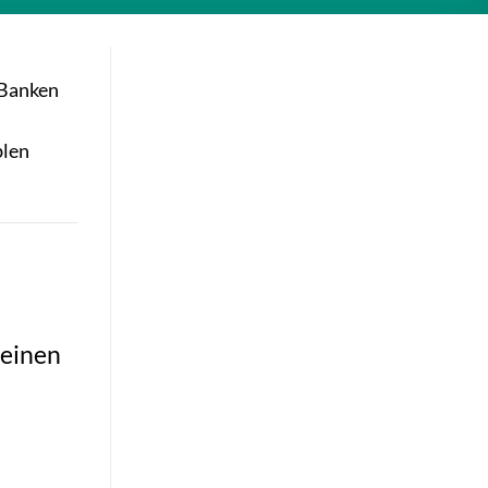
 Banken
blen
leinen