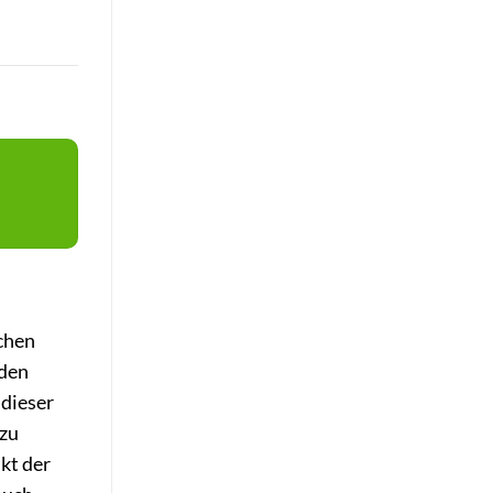
ichen
nden
 dieser
 zu
kt der