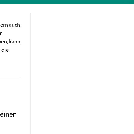
dern auch
en
nen, kann
 die
leinen