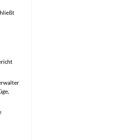
chließt
richt
erwalter
üge,
e