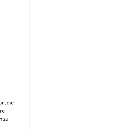
on, die
hre
n zu