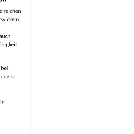
d reichen
twickeln.
 auch
ähigkeit
 bei
hung zu
ehr