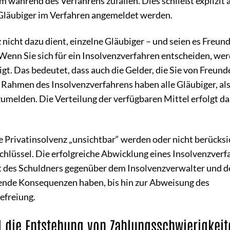
 während des Verfahrens zufallen. Dies schließt explizit 
 Gläubiger im Verfahren angemeldet werden.
z nicht dazu dient, einzelne Gläubiger – und seien es Freun
Wenn Sie sich für ein Insolvenzverfahren entscheiden, wer
gt. Das bedeutet, dass auch die Gelder, die Sie von Freund
 Rahmen des Insolvenzverfahrens haben alle Gläubiger, al
zumelden. Die Verteilung der verfügbaren Mittel erfolgt d
 Privatinsolvenz „unsichtbar“ werden oder nicht berücksi
 Schlüssel. Die erfolgreiche Abwicklung eines Insolvenzver
it des Schuldners gegenüber dem Insolvenzverwalter und 
rende Konsequenzen haben, bis hin zur Abweisung des
efreiung.
 die Entstehung von Zahlungsschwierigkeit