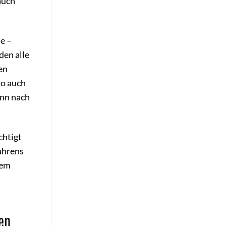
auch
de –
den alle
en
so auch
ann nach
chtigt
fahrens
dem
en