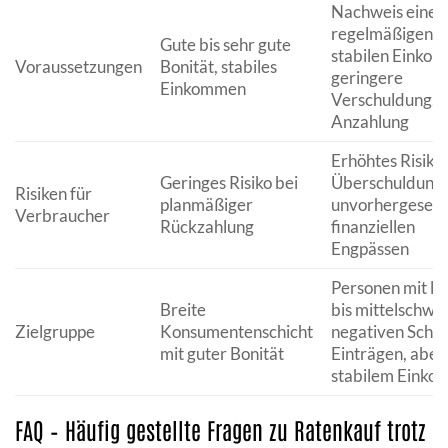
Nachweis eines
regelmäßigen,
Gute bis sehr gute
stabilen Einko
Voraussetzungen
Bonität, stabiles
geringere
Einkommen
Verschuldung, g
Anzahlung
Erhöhtes Risiko
Geringes Risiko bei
Überschuldung 
Risiken für
planmäßiger
unvorhergeseh
Verbraucher
Rückzahlung
finanziellen
Engpässen
Personen mit le
Breite
bis mittelschwe
Zielgruppe
Konsumentenschicht
negativen Schuf
mit guter Bonität
Einträgen, aber
stabilem Eink
FAQ – Häufig gestellte Fragen zu Ratenkauf trotz