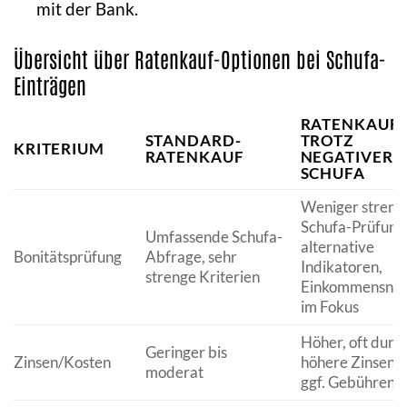
mit der Bank.
Übersicht über Ratenkauf-Optionen bei Schufa-
Einträgen
RATENKAUF
STANDARD-
TROTZ
KRITERIUM
RATENKAUF
NEGATIVER
SCHUFA
Weniger streng
Schufa-Prüfung
Umfassende Schufa-
alternative
Bonitätsprüfung
Abfrage, sehr
Indikatoren,
strenge Kriterien
Einkommensnac
im Fokus
Höher, oft durc
Geringer bis
Zinsen/Kosten
höhere Zinsen 
moderat
ggf. Gebühren