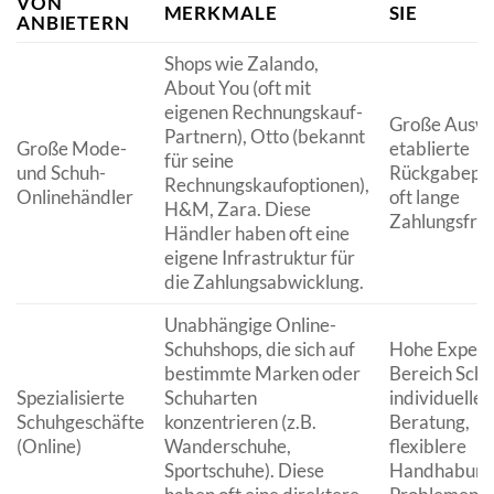
VON
MERKMALE
SIE
ANBIETERN
Shops wie Zalando,
About You (oft mit
eigenen Rechnungskauf-
Große Auswa
Partnern), Otto (bekannt
Große Mode-
etablierte
für seine
und Schuh-
Rückgabepro
Rechnungskaufoptionen),
Onlinehändler
oft lange
H&M, Zara. Diese
Zahlungsfris
Händler haben oft eine
eigene Infrastruktur für
die Zahlungsabwicklung.
Unabhängige Online-
Schuhshops, die sich auf
Hohe Experti
bestimmte Marken oder
Bereich Schu
Spezialisierte
Schuharten
individuelle
Schuhgeschäfte
konzentrieren (z.B.
Beratung,
(Online)
Wanderschuhe,
flexiblere
Sportschuhe). Diese
Handhabung