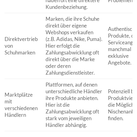
haben oft eine direktere
Problemen.
Kundenbeziehung.
Marken, die ihre Schuhe
direkt über eigene
Authentisch
Webshops verkaufen
Produkte, of
Direktvertrieb
(z.B. Adidas, Nike, Puma).
Serviceange
von
Hier erfolgt die
manchmal
Schuhmarken
Zahlungsabwicklung oft
exklusive
direkt über die Marke
Angebote.
oder deren
Zahlungsdienstleister.
Plattformen, auf denen
unterschiedliche Händler
Potenziell br
Marktplätze
ihre Produkte anbieten.
Produktvielf
mit
Hier ist die
die Möglichke
verschiedenen
Zahlungsabwicklung oft
Nischenanbie
Händlern
stark vom jeweiligen
finden.
Händler abhängig.