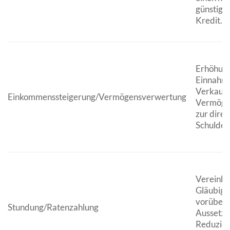
günstige
Kredit.
Erhöhung
Einnahm
Verkauf 
Einkommenssteigerung/Vermögensverwertung
Vermöge
zur dire
Schulden
Vereinba
Gläubige
vorüber
Stundung/Ratenzahlung
Aussetzu
Reduzier