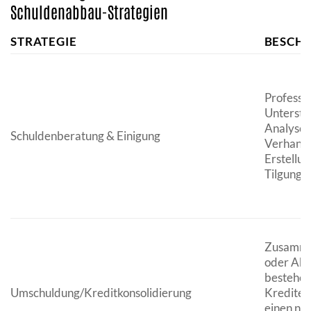
Schuldenabbau-Strategien
STRATEGIE
BESCH
Professio
Unterstü
Analyse,
Schuldenberatung & Einigung
Verhandl
Erstellun
Tilgungsp
Zusamme
oder Abl
bestehe
Umschuldung/Kreditkonsolidierung
Kredite 
einen ne