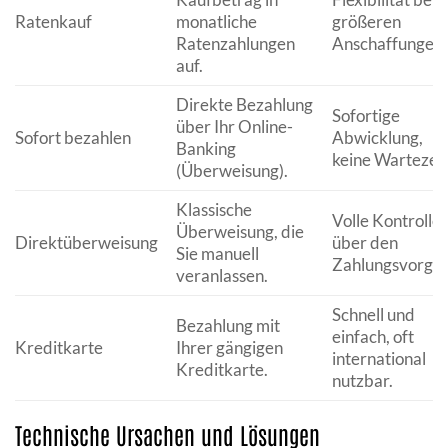
Ratenkauf
monatliche
größeren
Ratenzahlungen
Anschaffungen.
auf.
Direkte Bezahlung
Sofortige
über Ihr Online-
Sofort bezahlen
Abwicklung,
Banking
keine Wartezeit
(Überweisung).
Klassische
Volle Kontrolle
Überweisung, die
Direktüberweisung
über den
Sie manuell
Zahlungsvorgan
veranlassen.
Schnell und
Bezahlung mit
einfach, oft
Kreditkarte
Ihrer gängigen
international
Kreditkarte.
nutzbar.
Technische Ursachen und Lösungen