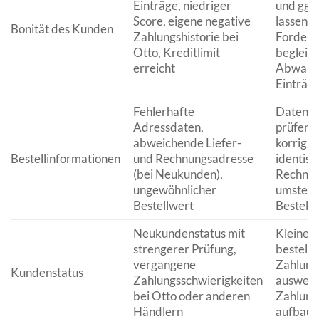
Einträge, niedriger
und ggf.
Score, eigene negative
lassen, 
Bonität des Kunden
Zahlungshistorie bei
Forderu
Otto, Kreditlimit
begleich
erreicht
Abwarten
Einträge
Fehlerhafte
Daten so
Adressdaten,
prüfen 
abweichende Liefer-
korrigier
Bestellinformationen
und Rechnungsadresse
identisc
(bei Neukunden),
Rechnun
ungewöhnlicher
umstelle
Bestellwert
Bestellu
Neukundenstatus mit
Kleiner
strengerer Prüfung,
bestelle
vergangene
Zahlung
Kundenstatus
Zahlungsschwierigkeiten
ausweich
bei Otto oder anderen
Zahlungs
Händlern
aufbaue