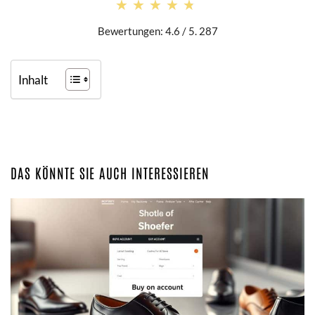
★★★★★
★★★★★
Bewertungen: 4.6 / 5. 287
Inhalt
DAS KÖNNTE SIE AUCH INTERESSIEREN