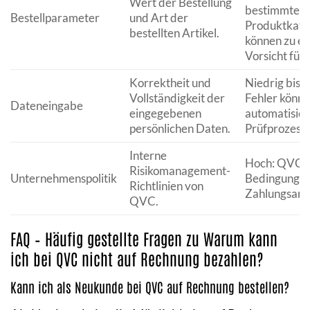
Wert der Bestellung
bestimmte
Bestellparameter
und Art der
Produktkate
bestellten Artikel.
können zu er
Vorsicht füh
Korrektheit und
Niedrig bis M
Vollständigkeit der
Fehler könne
Dateneingabe
eingegebenen
automatisier
persönlichen Daten.
Prüfprozesse
Interne
Hoch: QVC le
Risikomanagement-
Unternehmenspolitik
Bedingungen 
Richtlinien von
Zahlungsarte
QVC.
FAQ – Häufig gestellte Fragen zu Warum kann
ich bei QVC nicht auf Rechnung bezahlen?
Kann ich als Neukunde bei QVC auf Rechnung bestellen?