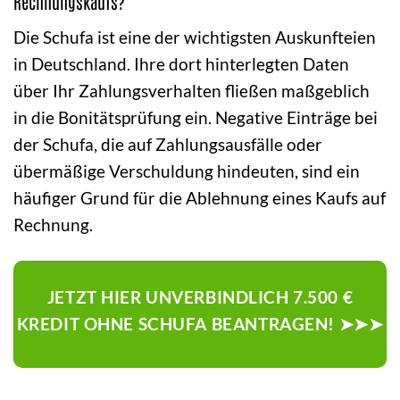
Rechnungskaufs?
Die Schufa ist eine der wichtigsten Auskunfteien
in Deutschland. Ihre dort hinterlegten Daten
über Ihr Zahlungsverhalten fließen maßgeblich
in die Bonitätsprüfung ein. Negative Einträge bei
der Schufa, die auf Zahlungsausfälle oder
übermäßige Verschuldung hindeuten, sind ein
häufiger Grund für die Ablehnung eines Kaufs auf
Rechnung.
JETZT HIER UNVERBINDLICH 7.500 €
KREDIT OHNE SCHUFA BEANTRAGEN! ➤➤➤