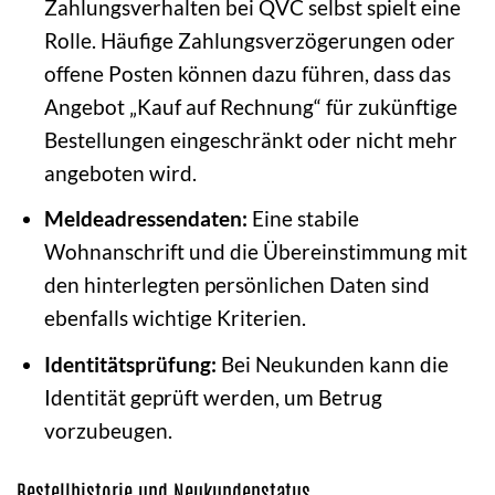
Zahlungsverhalten bei QVC selbst spielt eine
Rolle. Häufige Zahlungsverzögerungen oder
offene Posten können dazu führen, dass das
Angebot „Kauf auf Rechnung“ für zukünftige
Bestellungen eingeschränkt oder nicht mehr
angeboten wird.
Meldeadressendaten:
Eine stabile
Wohnanschrift und die Übereinstimmung mit
den hinterlegten persönlichen Daten sind
ebenfalls wichtige Kriterien.
Identitätsprüfung:
Bei Neukunden kann die
Identität geprüft werden, um Betrug
vorzubeugen.
Bestellhistorie und Neukundenstatus