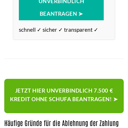
UNVERBINDLICH
BEANTRAGEN ➤
schnell ✓ sicher ✓ transparent ✓
JETZT HIER UNVERBINDLICH 7.500 €
KREDIT OHNE SCHUFA BEANTRAGEN! ➤
Häufige Gründe für die Ablehnung der Zahlung