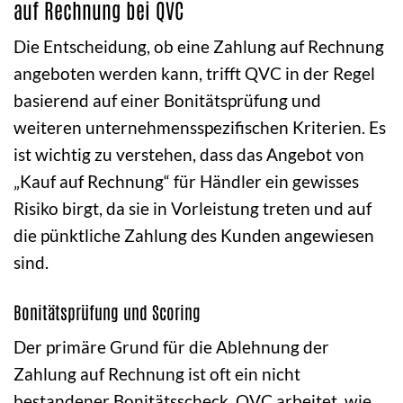
auf Rechnung bei QVC
Die Entscheidung, ob eine Zahlung auf Rechnung
angeboten werden kann, trifft QVC in der Regel
basierend auf einer Bonitätsprüfung und
weiteren unternehmensspezifischen Kriterien. Es
ist wichtig zu verstehen, dass das Angebot von
„Kauf auf Rechnung“ für Händler ein gewisses
Risiko birgt, da sie in Vorleistung treten und auf
die pünktliche Zahlung des Kunden angewiesen
sind.
Bonitätsprüfung und Scoring
Der primäre Grund für die Ablehnung der
Zahlung auf Rechnung ist oft ein nicht
bestandener Bonitätsscheck. QVC arbeitet, wie