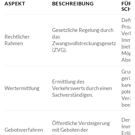
ASPEKT
BESCHREIBUNG
FÜR 
SCH
Defini
Proze
Gesetzliche Regelung durch
Verlus
Rechtlicher
das
Immobi
Rahmen
Zwangsvollstreckungsgesetz
bietet
(ZVG).
Mögli
Abwe
Grund
gerin
Ermittlung des
kann 
Wertermittlung
Verkehrswerts durch einen
potenz
Sachverständigen.
Veräu
beeinf
Der V
Öffentliche Versteigerung
Immob
Gebotsverfahren
mit Geboten der
Erlös 