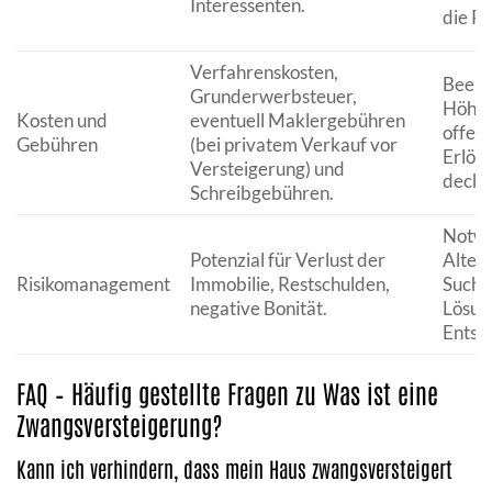
Interessenten.
die Re
Verfahrenskosten,
Beeinf
Grunderwerbsteuer,
Höhe 
Kosten und
eventuell Maklergebühren
offen
Gebühren
(bei privatem Verkauf vor
Erlös 
Versteigerung) und
decke
Schreibgebühren.
Notwe
Potenzial für Verlust der
Altern
Risikomanagement
Immobilie, Restschulden,
Suche
negative Bonität.
Lösun
Entsc
FAQ – Häufig gestellte Fragen zu Was ist eine
Zwangsversteigerung?
Kann ich verhindern, dass mein Haus zwangsversteigert