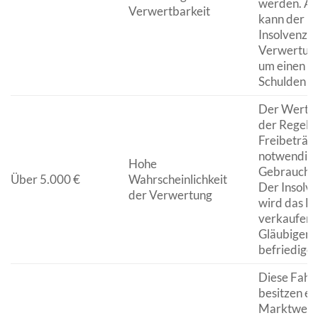
werden. An
Verwertbarkeit
kann der
Insolvenzve
Verwertung
um einen Te
Schulden zu
Der Wert üb
der Regel d
Freibeträge
notwendig
Hohe
Gebrauchs
Über 5.000 €
Wahrscheinlichkeit
Der Insolv
der Verwertung
wird das F
verkaufen,
Gläubiger 
befriedigen
Diese Fahr
besitzen ei
Marktwert 