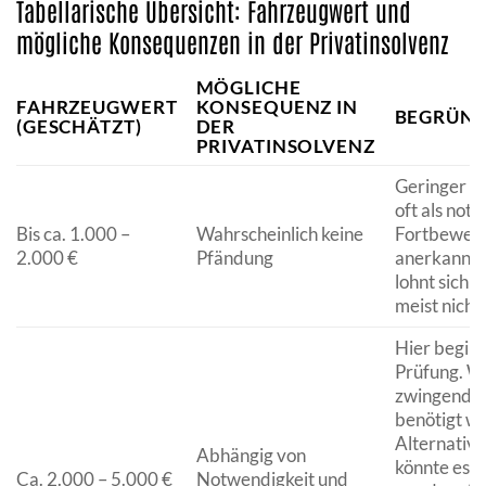
Tabellarische Übersicht: Fahrzeugwert und
mögliche Konsequenzen in der Privatinsolvenz
MÖGLICHE
FAHRZEUGWERT
KONSEQUENZ IN
BEGRÜN
(GESCHÄTZT)
DER
PRIVATINSOLVENZ
Geringer V
oft als not
Bis ca. 1.000 –
Wahrscheinlich keine
Fortbewegu
2.000 €
Pfändung
anerkannt,
lohnt sich 
meist nicht.
Hier beginn
Prüfung. W
zwingend fü
benötigt wi
Alternative
Abhängig von
könnte es g
Ca. 2.000 – 5.000 €
Notwendigkeit und