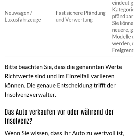
eindeutig in
Kategorie 
Neuwagen /
Fast sichere Pfändung
pfändbare
Luxusfahrzeuge
und Verwertung
Sie können
neuere, gün
Modelle er
werden, die
Freigrenzen
Bitte beachten Sie, dass die genannten Werte
Richtwerte sind und im Einzelfall variieren
können. Die genaue Entscheidung trifft der
Insolvenzverwalter.
Das Auto verkaufen vor oder während der
Insolvenz?
Wenn Sie wissen, dass Ihr Auto zu wertvoll ist,