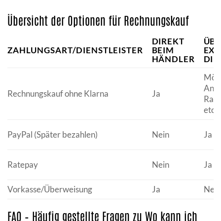
Übersicht der Optionen für Rechnungskauf
DIREKT
ÜB
ZAHLUNGSART/DIENSTLEISTER
BEIM
EX
HÄNDLER
DIE
Mögl
Anbi
Rechnungskauf ohne Klarna
Ja
Rate
etc.)
PayPal (Später bezahlen)
Nein
Ja (
Ratepay
Nein
Ja (
Vorkasse/Überweisung
Ja
Nein
FAQ – Häufig gestellte Fragen zu Wo kann ich