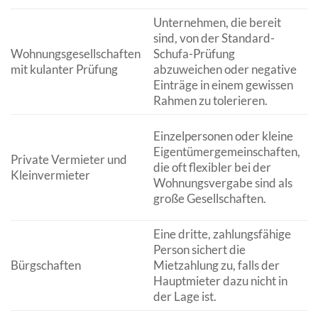
Unternehmen, die bereit
sind, von der Standard-
Wohnungsgesellschaften
Schufa-Prüfung
mit kulanter Prüfung
abzuweichen oder negative
Einträge in einem gewissen
Rahmen zu tolerieren.
Einzelpersonen oder kleine
b
Eigentümergemeinschaften,
Private Vermieter und
die oft flexibler bei der
Kleinvermieter
Wohnungsvergabe sind als
i
große Gesellschaften.
Eine dritte, zahlungsfähige
Person sichert die
Bürgschaften
Mietzahlung zu, falls der
Hauptmieter dazu nicht in
der Lage ist.