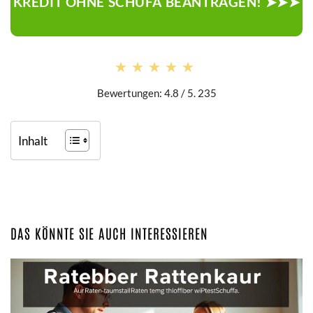
KREDIT OHNE SCHUFA BEANTRAGEN! ➤➤➤
★★★★★
★★★★★
Bewertungen: 4.8 / 5. 235
Inhalt
DAS KÖNNTE SIE AUCH INTERESSIEREN