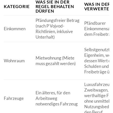
WAS SIE IN DER
WAS IN DER 
KATEGORIE
REGEL BEHALTEN
VERWERTET
DÜRFEN
Pfändungsfreier Betrag
Pfändbarer
(nach P Vojvod-
Einkommen
Einkommensant
Richtlinien, inklusive
dem Freibetra
Unterhalt)
Selbstgenutzte
Eigenheim, we
Mietwohnung (Miete
Wohnraum
dessen Wert di
muss gezahlt werden)
Schulden und
Freibeträge übe
Luxusfahrzeuge
Zweitwagen,
Ein älteres, für den
werthaltige Fa
Fahrzeuge
Arbeitsweg
ohne unmittelb
notwendiges Fahrzeug
Nutzungsbedarf
den Beruf