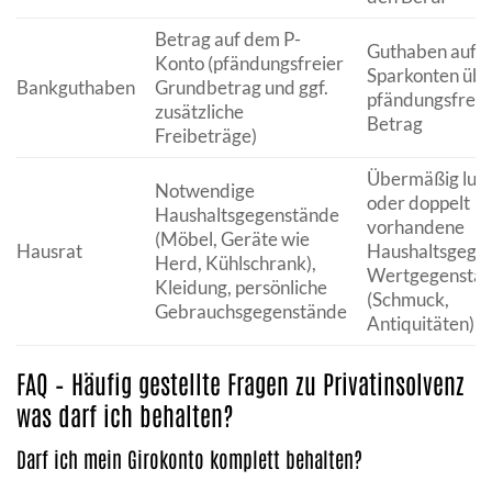
Betrag auf dem P-
Guthaben auf G
Konto (pfändungsfreier
Sparkonten üb
Bankguthaben
Grundbetrag und ggf.
pfändungsfreie
zusätzliche
Betrag
Freibeträge)
Übermäßig luxu
Notwendige
oder doppelt
Haushaltsgegenstände
vorhandene
(Möbel, Geräte wie
Hausrat
Haushaltsgege
Herd, Kühlschrank),
Wertgegenstä
Kleidung, persönliche
(Schmuck,
Gebrauchsgegenstände
Antiquitäten)
FAQ – Häufig gestellte Fragen zu Privatinsolvenz
was darf ich behalten?
Darf ich mein Girokonto komplett behalten?