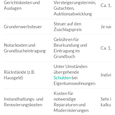
Gerichtskosten und
Versteigerungstermin,
Ca. 1,5
Auslagen
Gutachten,
Auktionsabwicklung
Steuer auf den
Grunderwerbsteuer
Je nach
Zuschlagspreis
Gebühren für
Notarkosten und
Beurkundung und
Ca. 1,5
Grundbucheintragung
Eintragung im
Grundbuch
Unter Umständen
Rückstände (z.B.
übergehende
Individu
Hausgeld)
Schulden
bei
Eigentumswohnungen
Kosten für
Instandhaltungs- und
notwendige
Sehr in
Renovierungskosten
Reparaturen und
kalkuli
Modernisierungen